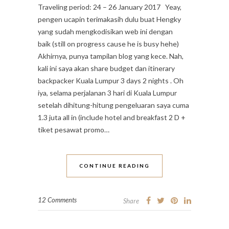
Traveling period: 24 – 26 January 2017 Yeay,
pengen ucapin terimakasih dulu buat Hengky
yang sudah mengkodisikan web ini dengan
baik (still on progress cause he is busy hehe)
Akhirnya, punya tampilan blog yang kece. Nah,
kali ini saya akan share budget dan itinerary
backpacker Kuala Lumpur 3 days 2 nights . Oh
iya, selama perjalanan 3 hari di Kuala Lumpur
setelah dihitung-hitung pengeluaran saya cuma
1.3 juta all in (include hotel and breakfast 2 D +
tiket pesawat promo…
CONTINUE READING
12 Comments
Share