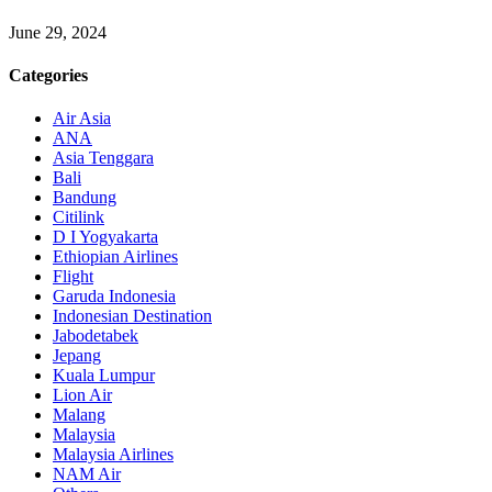
June 29, 2024
Categories
Air Asia
ANA
Asia Tenggara
Bali
Bandung
Citilink
D I Yogyakarta
Ethiopian Airlines
Flight
Garuda Indonesia
Indonesian Destination
Jabodetabek
Jepang
Kuala Lumpur
Lion Air
Malang
Malaysia
Malaysia Airlines
NAM Air