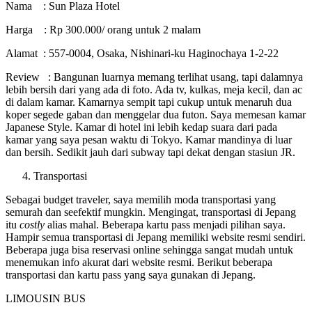
Nama : Sun Plaza Hotel
Harga : Rp 300.000/ orang untuk 2 malam
Alamat : 557‐0004, Osaka, Nishinari‐ku Haginochaya 1‐2‐22
Review : Bangunan luarnya memang terlihat usang, tapi dalamnya
lebih bersih dari yang ada di foto. Ada tv, kulkas, meja kecil, dan ac
di dalam kamar. Kamarnya sempit tapi cukup untuk menaruh dua
koper segede gaban dan menggelar dua futon. Saya memesan kamar
Japanese Style. Kamar di hotel ini lebih kedap suara dari pada
kamar yang saya pesan waktu di Tokyo. Kamar mandinya di luar
dan bersih. Sedikit jauh dari subway tapi dekat dengan stasiun JR.
Transportasi
Sebagai budget traveler, saya memilih moda transportasi yang
semurah dan seefektif mungkin. Mengingat, transportasi di Jepang
itu
costly
alias mahal. Beberapa kartu pass menjadi pilihan saya.
Hampir semua transportasi di Jepang memiliki website resmi sendiri.
Beberapa juga bisa reservasi online sehingga sangat mudah untuk
menemukan info akurat dari website resmi. Berikut beberapa
transportasi dan kartu pass yang saya gunakan di Jepang.
LIMOUSIN BUS