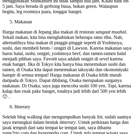
menggunakan Shinkansen ini tidak sampai dua jam. Kalau naik bis
5 jam. Saya berada di gerbong biasa, bukan green. Walaupun
begitu, leg roomnya juara, longgar banget.
Makanan
Harga makanan di Jepang jika makan di restoran
sangaat muahal
.
Sekali makan, kita bisa menghabiskan beberapa ratus ribu. Nah,
alternatifnya bisa makan di pinggir-pinggir seperti di Yoshinoya,
sushi, dan membeli bento / onigiri di Lawson. Karena makanan saya
harus halal, sushi, onigiri, yoshinoya beef, dan ramen-ramen halal
menjadi pilihan saya. Favorit saya adalah onigiri di sevel karena
enak banget. Jika di Tokyo kita hanya bisa menemukan sushi dan
ramen, di Osaka kita dapat menemukan takoyaki dan okonomiyaki
hampir di semua tempat! Harga makanan di Osaka lebih murah
daripada di Tokyo. Dapat dibilang, Osaka merupakan surganya
makanan. Di Osaka, saya juga mencoba sushi 100 yen. Tapi, karena
kalap dan enak pake banget, totalnya jadi lebih dari 500 yen lebih
🙁 .
Itinerary
Setelah blog walking dan mengumpulkan banyak
list
, sudah saatnya
saya merangkai dalam bentuk
itinerary
. Untuk perkiraan harga dan
jarak tempuh dari satu tempat ke tempat lain, saya dibantu
rome2rio.com dan hyperpedia.com. Untuk info tempat wisata saya