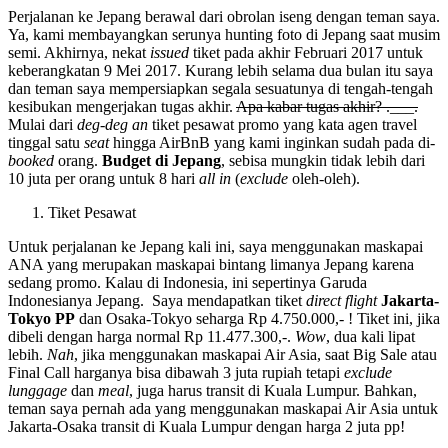
Perjalanan ke Jepang berawal dari obrolan iseng dengan teman saya.
Ya, kami membayangkan serunya hunting foto di Jepang saat musim
semi. Akhirnya, nekat
issued
tiket pada akhir Februari 2017 untuk
keberangkatan 9 Mei 2017. Kurang lebih selama dua bulan itu saya
dan teman saya mempersiapkan segala sesuatunya di tengah-tengah
kesibukan mengerjakan tugas akhir.
Apa kabar tugas akhir? .___.
Mulai dari
deg-deg an
tiket pesawat promo yang kata agen travel
tinggal satu
seat
hingga AirBnB yang kami inginkan sudah pada di-
booked
orang.
Budget di Jepang
, sebisa mungkin tidak lebih dari
10 juta per orang untuk 8 hari
all in
(
exclude
oleh-oleh).
Tiket Pesawat
Untuk perjalanan ke Jepang kali ini, saya menggunakan maskapai
ANA yang merupakan maskapai bintang limanya Jepang karena
sedang promo. Kalau di Indonesia, ini sepertinya Garuda
Indonesianya Jepang. Saya mendapatkan tiket
direct flight
Jakarta-
Tokyo PP
dan Osaka-Tokyo seharga Rp 4.750.000,- ! Tiket ini, jika
dibeli dengan harga normal Rp 11.477.300,-.
Wow
, dua kali lipat
lebih.
Nah
, jika menggunakan maskapai Air Asia, saat Big Sale atau
Final Call harganya bisa dibawah 3 juta rupiah tetapi
exclude
lunggage
dan
meal
, juga harus transit di Kuala Lumpur. Bahkan,
teman saya pernah ada yang menggunakan maskapai Air Asia untuk
Jakarta-Osaka transit di Kuala Lumpur dengan harga 2 juta pp!