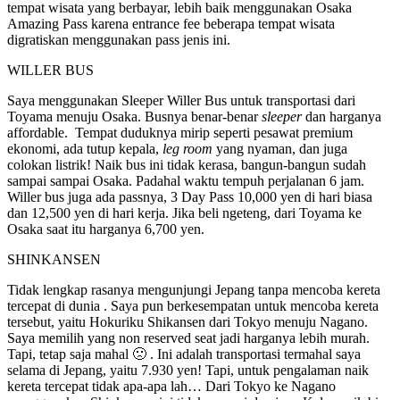
tempat wisata yang berbayar, lebih baik menggunakan Osaka
Amazing Pass karena entrance fee beberapa tempat wisata
digratiskan menggunakan pass jenis ini.
WILLER BUS
Saya menggunakan Sleeper Willer Bus untuk transportasi dari
Toyama menuju Osaka. Busnya benar-benar
sleeper
dan harganya
affordable. Tempat duduknya mirip seperti pesawat premium
ekonomi, ada tutup kepala,
leg room
yang nyaman, dan juga
colokan listrik! Naik bus ini tidak kerasa, bangun-bangun sudah
sampai sampai Osaka. Padahal waktu tempuh perjalanan 6 jam.
Willer bus juga ada passnya, 3 Day Pass 10,000 yen di hari biasa
dan 12,500 yen di hari kerja. Jika beli ngeteng, dari Toyama ke
Osaka saat itu harganya 6,700 yen.
SHINKANSEN
Tidak lengkap rasanya mengunjungi Jepang tanpa mencoba kereta
tercepat di dunia . Saya pun berkesempatan untuk mencoba kereta
tersebut, yaitu Hokuriku Shikansen dari Tokyo menuju Nagano.
Saya memilih yang non reserved seat jadi harganya lebih murah.
Tapi, tetap saja mahal 🙁 . Ini adalah transportasi termahal saya
selama di Jepang, yaitu 7.930 yen! Tapi, untuk pengalaman naik
kereta tercepat tidak apa-apa lah… Dari Tokyo ke Nagano