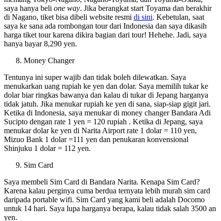
saya hanya beli
one way
. Jika berangkat start Toyama dan berakhir
di Nagano, tiket bisa dibeli website resmi
di sini
. Kebetulan, saat
saya ke sana ada rombongan tour dari Indonesia dan saya dikasih
harga tiket tour karena dikira bagian dari tour! Hehehe. Jadi, saya
hanya bayar 8,290 yen.
Money Changer
Tentunya ini super wajib dan tidak boleh dilewatkan. Saya
menukarkan uang rupiah ke yen dan dolar. Saya memilih tukar ke
dolar biar ringkas bawanya dan kalau di tukar di Jepang harganya
tidak jatuh. Jika menukar rupiah ke yen di sana, siap-siap gigit jari.
Ketika di Indonesia, saya menukar di money changer Bandara Adi
Sucipto dengan rate 1 yen = 120 rupiah . Ketika di Jepang, saya
menukar dolar ke yen di Narita Airport rate 1 dolar = 110 yen,
Mizuo Bank 1 dolar =111 yen dan penukaran konvensional
Shinjuku 1 dolar = 112 yen.
Sim Card
Saya membeli Sim Card di Bandara Narita. Kenapa Sim Card?
Karena kalau perginya cuma berdua ternyata lebih murah sim card
daripada portable wifi. Sim Card yang kami beli adalah Docomo
untuk 14 hari. Saya lupa harganya berapa, kalau tidak salah 3500 an
yen.