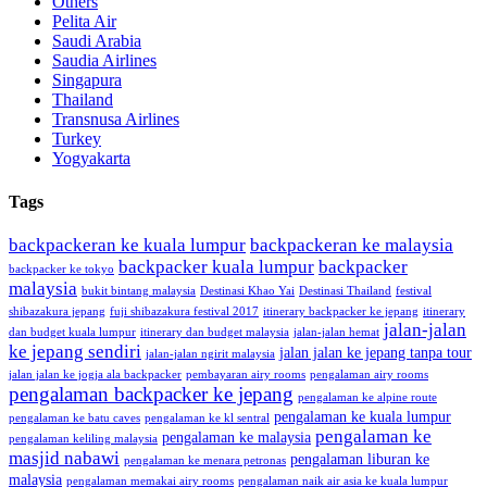
Others
Pelita Air
Saudi Arabia
Saudia Airlines
Singapura
Thailand
Transnusa Airlines
Turkey
Yogyakarta
Tags
backpackeran ke kuala lumpur
backpackeran ke malaysia
backpacker kuala lumpur
backpacker
backpacker ke tokyo
malaysia
bukit bintang malaysia
Destinasi Khao Yai
Destinasi Thailand
festival
shibazakura jepang
fuji shibazakura festival 2017
itinerary backpacker ke jepang
itinerary
jalan-jalan
dan budget kuala lumpur
itinerary dan budget malaysia
jalan-jalan hemat
ke jepang sendiri
jalan jalan ke jepang tanpa tour
jalan-jalan ngirit malaysia
jalan jalan ke jogja ala backpacker
pembayaran airy rooms
pengalaman airy rooms
pengalaman backpacker ke jepang
pengalaman ke alpine route
pengalaman ke kuala lumpur
pengalaman ke batu caves
pengalaman ke kl sentral
pengalaman ke
pengalaman ke malaysia
pengalaman keliling malaysia
masjid nabawi
pengalaman liburan ke
pengalaman ke menara petronas
malaysia
pengalaman memakai airy rooms
pengalaman naik air asia ke kuala lumpur