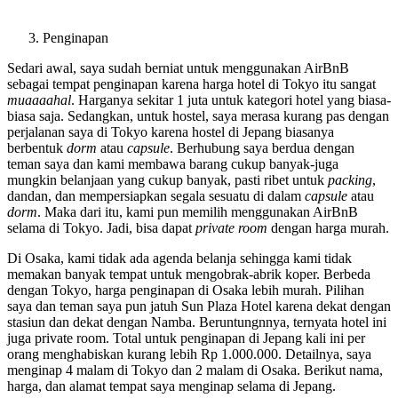
Penginapan
Sedari awal, saya sudah berniat untuk menggunakan AirBnB
sebagai tempat penginapan karena harga hotel di Tokyo itu sangat
muaaaahal
. Harganya sekitar 1 juta untuk kategori hotel yang biasa-
biasa saja. Sedangkan, untuk hostel, saya merasa kurang pas dengan
perjalanan saya di Tokyo karena hostel di Jepang biasanya
berbentuk
dorm
atau
capsule
. Berhubung saya berdua dengan
teman saya dan kami membawa barang cukup banyak-juga
mungkin belanjaan yang cukup banyak, pasti ribet untuk
packing
,
dandan, dan mempersiapkan segala sesuatu di dalam
capsule
atau
dorm
. Maka dari itu, kami pun memilih menggunakan AirBnB
selama di Tokyo. Jadi, bisa dapat
private room
dengan harga murah.
Di Osaka, kami tidak ada agenda belanja sehingga kami tidak
memakan banyak tempat untuk mengobrak-abrik koper. Berbeda
dengan Tokyo, harga penginapan di Osaka lebih murah. Pilihan
saya dan teman saya pun jatuh Sun Plaza Hotel karena dekat dengan
stasiun dan dekat dengan Namba. Beruntungnnya, ternyata hotel ini
juga private room. Total untuk penginapan di Jepang kali ini per
orang menghabiskan kurang lebih Rp 1.000.000. Detailnya, saya
menginap 4 malam di Tokyo dan 2 malam di Osaka. Berikut nama,
harga, dan alamat tempat saya menginap selama di Jepang.