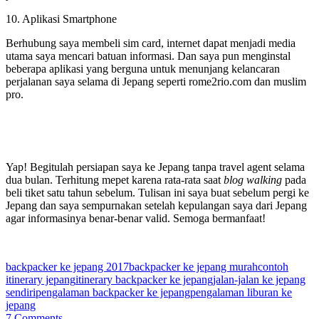
10. Aplikasi Smartphone
Berhubung saya membeli sim card, internet dapat menjadi media
utama saya mencari batuan informasi. Dan saya pun menginstal
beberapa aplikasi yang berguna untuk menunjang kelancaran
perjalanan saya selama di Jepang seperti rome2rio.com dan muslim
pro.
Yap! Begitulah persiapan saya ke Jepang tanpa travel agent selama
dua bulan. Terhitung mepet karena rata-rata saat
blog walking
pada
beli tiket satu tahun sebelum. Tulisan ini saya buat sebelum pergi ke
Jepang dan saya sempurnakan setelah kepulangan saya dari Jepang
agar informasinya benar-benar valid. Semoga bermanfaat!
backpacker ke jepang 2017
backpacker ke jepang murah
contoh
itinerary jepang
itinerary backpacker ke jepang
jalan-jalan ke jepang
sendiri
pengalaman backpacker ke jepang
pengalaman liburan ke
jepang
7 Comments