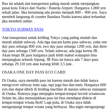
Bus ini adalah alat transportasi paling murah untuk menjangkau
pusat kota Tokyo dari Narita / Haneda Airport. Harganya 1,000 yen
sekali jalan. Jika beruntung ada promo menjadi 800 – 900 yen. Saya
membeli langsung di counter Bandara Narita karena takut terlambat
jika membeli online.
TOKYO SUBWAY PASS
Alat transportasi untuk keliling Tokyo yang paling mudah dan
murah adalah subway. Ada tiga macam kartu pass subway, yaitu one
day pass seharga 800 yen, two day pass seharga 1200 yen, dan three
day pass seharga 1500 yen. Selain subway, ada juga kereta JR.
Akan tetapi JR pass harganya jauh lebih mahal walaupun bisa
menjangkau seluruh Jepang. JR Pass ini hanya ada 7 days pass
seharga 29.110 yen atau kurang lebih 3,5 juta .
OSAKA ONE DAY PASS ECO CARD
Di Osaka, saya memilih pass ini karena murah dan tidak hanya
mengcover subway train saja, tapi juga bus dan tram. Harganya 600
yen dan dapat dibeli di feeding machine di stasiun subway manapun
di Osaka. Rutenya juga menjagku tempat-tempat favorit wisatawan.
Selain itu, jika menunjukkan pass ini bisa mendapat diskon di
tempat-tempat wisata lhoh! Lagi pula, di Osaka saya tidak
mengunjungi tempat wisata yang berbayar. Jika ingin mengunjungi