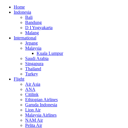
Home
Indonesia
Bali
Bandung
D I Yogyakarta
Malang
International
Jepang
Malaysia
Kuala Lumpur
Saudi Arabia
Singapura
Thailand
Turkey
Flight
Air Asia
ANA
Citilink
Ethiopian Airlines
Garuda Indonesia
Lion Air
Malaysia Airlines
NAM Air
Pelita Air