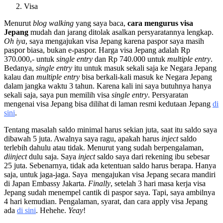
Visa
Menurut
blog walking
yang saya baca,
cara mengurus visa
Jepang
mudah dan jarang ditolak asalkan persyaratannya lengkap.
Oh iya
, saya mengajukan visa Jepang karena paspor saya masih
paspor biasa, bukan e-paspor. Harga visa Jepang adalah Rp
370.000,- untuk
single entry
dan Rp 740.000 untuk
multiple entry
.
Bedanya,
single entry
itu untuk masuk sekali saja ke Negara Jepang
kalau dan
multiple entry
bisa berkali-kali masuk ke Negara Jepang
dalam jangka waktu 3 tahun. Karena kali ini saya butuhnya hanya
sekali saja, saya pun memilih visa
single entry
. Persyaratan
mengenai visa Jepang bisa dilihat di laman resmi kedutaan Jepang
di
sini
.
Tentang masalah saldo minimal harus sekian juta, saat itu saldo saya
dibawah 5 juta. Awalnya saya ragu, apakah harus
inject
saldo
terlebih dahulu atau tidak. Menurut yang sudah berpengalaman,
diinject
dulu saja. Saya
inject
saldo saya dari rekening ibu sebesar
25 juta. Sebenarnya, tidak ada ketentuan saldo harus berapa. Hanya
saja, untuk jaga-jaga. Saya mengajukan visa Jepang secara mandiri
di Japan Embassy Jakarta.
Finally
, setelah 3 hari masa kerja visa
Jepang sudah menempel cantik di paspor saya. Tapi, saya ambilnya
4 hari kemudian. Pengalaman, syarat, dan cara apply visa Jepang
ada
di sini
. Hehehe.
Yeay
!