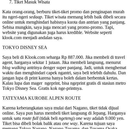
Tiket Masuk Wisata
Kata orang-orang, berburu tiket-tiket promo dan penginapan murah
itu ngeri-ngeri
sedaap
. Tiket wisata memang lebih baik dibeli secara
online untuk menghindari habisnya kuota dan antrian yang panjang.
Sebisa mungkin, saya juga mencari yang promo-promo. Tapi,
website yang digunakan juga harus kredible. Website seperti
klook.com menjadi andalan saya.
TOKYO DISNEY SEA
Saya beli di Klook.com seharga Rp 887.000. Jika membeli di travel
agent, harganya sekitar 1 jutaan. Jika membeli langsung, menurut
blog walking
antrinya denger super panjang. Jadi, untuk menghemat
waktu dan menghindari capek ngantri, saya beli telebih dahulu. Dan
jangan lupa di print karena hanya boleh dalam berbentuk kertas.
Kalau lupa dan mager ngeprint, bisa ngeprint gratis di stasiun metro
Tokyo Disney Sea. Gratis kok nge-printnya.
TATEYAMA KUROBE ALPEN ROUTE
Karena keberangkatan saya mulai dari Nagano, tiket tidak dijual
online. Saya pun harus membeli tiket langsung di Jepang. Harganya
untuk satu
route full
(tidak beli
ngeteng
)
one way
adalah 9.000 yen.
Tiket bisa dibeli bolak balik atau
one way
. Karena tujuan saya
memang Tokyo-Nagano, Nagano-Toyama, dan Toyama-Osaka,