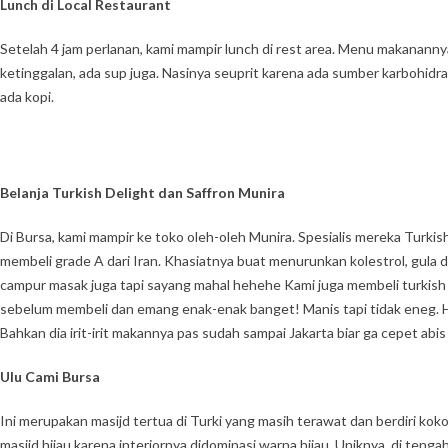
Lunch di Local Restaurant
Setelah 4 jam perlanan, kami mampir lunch di rest area. Menu makananny
ketinggalan, ada sup juga. Nasinya seuprit karena ada sumber karbohidrat l
ada kopi.
Belanja Turkish Delight dan Saffron Munira
Di Bursa, kami mampir ke toko oleh-oleh Munira. Spesialis mereka Turki
membeli grade A dari Iran. Khasiatnya buat menurunkan kolestrol, gula
campur masak juga tapi sayang mahal hehehe Kami juga membeli turkish d
sebelum membeli dan emang enak-enak banget! Manis tapi tidak eneg. H
Bahkan dia irit-irit makannya pas sudah sampai Jakarta biar ga cepet abis
Ulu Cami Bursa
Ini merupakan masijd tertua di Turki yang masih terawat dan berdiri koko
masjid hijau karena interiornya didominasi warna hijau. Uniknya, di teng