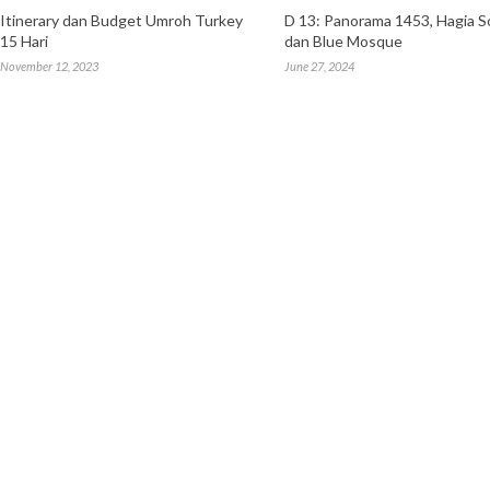
Itinerary dan Budget Umroh Turkey
D 13: Panorama 1453, Hagia S
15 Hari
dan Blue Mosque
November 12, 2023
June 27, 2024